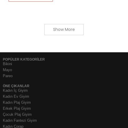
Show More
POPÜLER KATEGORİLER
Bikini
Mayo
Pareo
ÖNE ÇIKANLAR
Kadın İç Giyim
Kadın Ev Giyim
Kadın Plaj Giyim
Erkek Plaj Giyim
Çocuk Plaj Giyim
Kadın Fantezi Giyim
Kadın Çorap