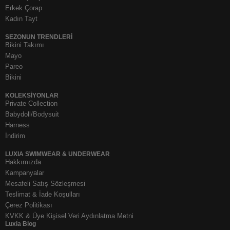
Erkek Çorap
Kadın Tayt
SEZONUN TRENDLERI
Bikini Takımı
Mayo
Pareo
Bikini
KOLEKSIYONLAR
Private Collection
Babydoll/Bodysuit
Harness
İndirim
LUXIA SWIMWEAR & UNDERWEAR
Hakkımızda
Kampanyalar
Mesafeli Satış Sözleşmesi
Teslimat & İade Koşulları
Çerez Politikası
KVKK & Üye Kişisel Veri Aydınlatma Metni
Luxia Blog