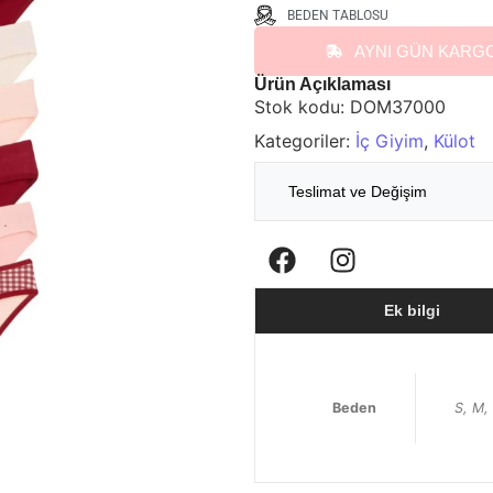
BEDEN TABLOSU
AYNI GÜN KARG
Ürün Açıklaması
Stok kodu:
DOM37000
Kategoriler:
İç Giyim
,
Külot
Teslimat ve Değişim
Ek bilgi
Beden
S, M,