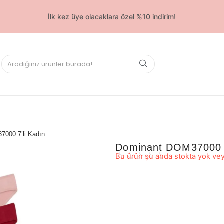
İlk kez üye olacaklara özel %10 indirim!
000 7’li Kadın
Dominant DOM37000 7
☆
☆
☆
☆
☆
Bu ürün şu anda stokta yok vey