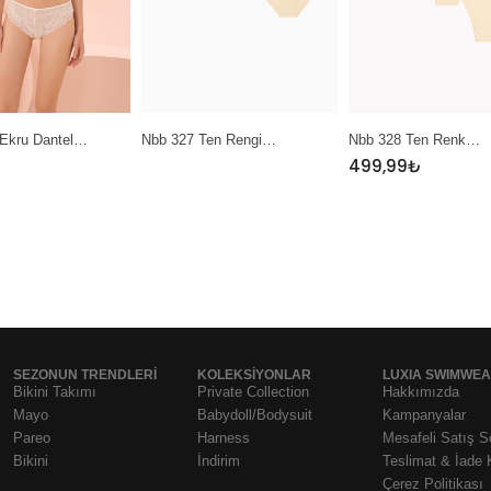
ntel…
Nbb 327 Ten Rengi…
Nbb 328 Ten Renk…
499,99
₺
SEZONUN TRENDLERI
KOLEKSIYONLAR
LUXIA SWIMWE
Bikini Takımı
Private Collection
Hakkımızda
Mayo
Babydoll/Bodysuit
Kampanyalar
Pareo
Harness
Mesafeli Satış 
Bikini
İndirim
Teslimat & İade 
Çerez Politikası