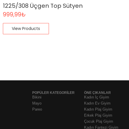
1225/308 Üçgen Top Sütyen
999,99
₺
View Products
POPÜLER KATEGORİLER
ÖNE ÇIKANLAR
Bikini
Kadın İç Giyim
Mayo
Kadın Ev Giyim
Pareo
Kadın Plaj Giyim
Erkek Plaj Giyim
Çocuk Plaj Giyim
Kadın Fantezi Giyim