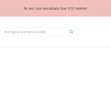
İlk kez üye olacaklara özel %10 indirim!