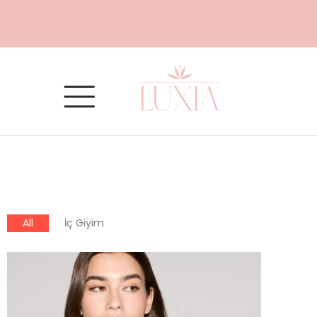
All
İç Giyim