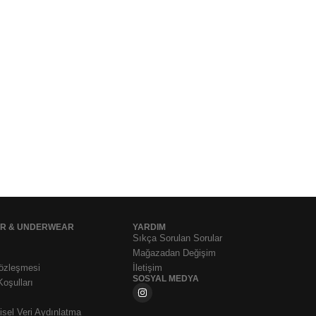
AR & UNDERWEAR
YARDIM
Sıkça Sorulan Sorular
Mağazadan Değişim
Sözleşmesi
İletişim
SOSYAL MEDYA
Koşulları
sel Veri Aydınlatma