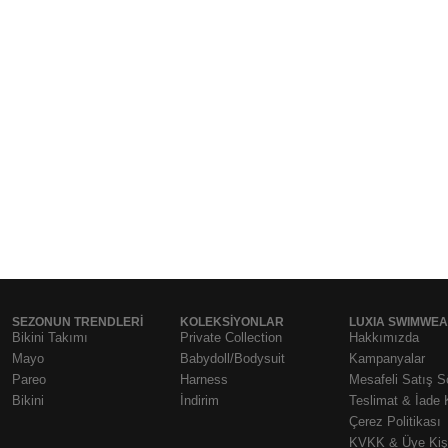
SEZONUN TRENDLERI
KOLEKSIYONLAR
LUXIA SWIMWE
Bikini Takımı
Private Collection
Hakkımızda
Mayo
Babydoll/Bodysuit
Kampanyalar
Pareo
Harness
Mesafeli Satış 
Bikini
İndirim
Teslimat & İade 
Çerez Politikası
KVKK & Üye Kişi