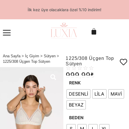
İlk kez üye olacaklara özel %10 indirim!
Ana Sayfa
>
İç Giyim
>
Sütyen
>
1225/308 Üçgen Top
1225/308 Üçgen Top Sütyen
Sütyen
☆
☆
☆
☆
☆
999,99
₺
RENK
DESENLİ
LİLA
MAVİ
BEYAZ
BEDEN
S
M
L
XL