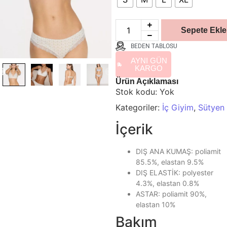
Sepete Ekle
BEDEN TABLOSU
AYNI GÜN
KARGO
Ürün Açıklaması
Stok kodu:
Yok
Kategoriler:
İç Giyim
,
Sütyen
İçerik
DIŞ ANA KUMAŞ: poliamit
85.5%, elastan 9.5%
DIŞ ELASTİK: polyester
4.3%, elastan 0.8%
ASTAR: poliamit 90%,
elastan 10%
Bakım