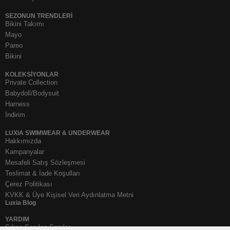
SEZONUN TRENDLERI
Bikini Takımı
Mayo
Pareo
Bikini
KOLEKSIYONLAR
Private Collection
Babydoll/Bodysuit
Harness
İndirim
LUXIA SWIMWEAR & UNDERWEAR
Hakkımızda
Kampanyalar
Mesafeli Satış Sözleşmesi
Teslimat & İade Koşulları
Çerez Politikası
KVKK & Üye Kişisel Veri Aydınlatma Metni
Luxia Blog
YARDIM
Sıkça Sorulan Sorular