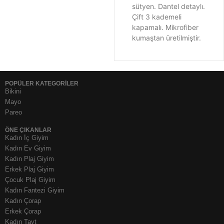
sütyen. Dantel detaylı.
Çift 3 kademeli
kapamalı. Mikrofiber
kumaştan üretilmiştir.
POPÜLER KATEGORİLER
Bikini
Mayo
Pareo
ÖNE ÇIKANLAR
Kadın İç Giyim
Kadın Ev Giyim
Kadın Plaj Giyim
Erkek Plaj Giyim
Çocuk Plaj Giyim
Kadın Fantezi Giyim
Kadın Çorap
Erkek Çorap
Kadın Tayt