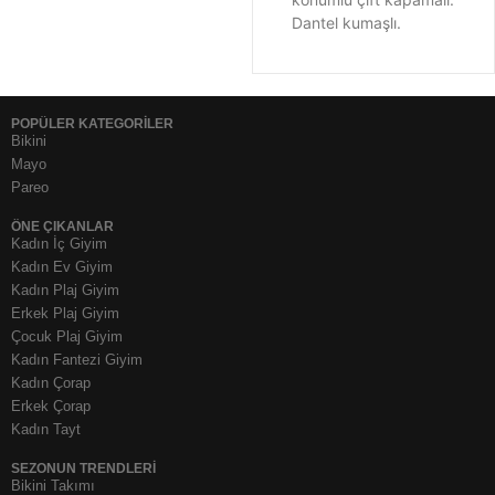
Dantel kumaşlı.
POPÜLER KATEGORİLER
Bikini
Mayo
Pareo
ÖNE ÇIKANLAR
Kadın İç Giyim
Kadın Ev Giyim
Kadın Plaj Giyim
Erkek Plaj Giyim
Çocuk Plaj Giyim
Kadın Fantezi Giyim
Kadın Çorap
Erkek Çorap
Kadın Tayt
SEZONUN TRENDLERI
Bikini Takımı