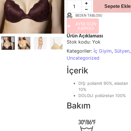
Sepete Ekle
BEDEN TABLOSU
AYNI GÜN
KARGO
Ürün Açıklaması
Stok kodu:
Yok
Kategoriler:
İç Giyim
,
Sütyen
,
Uncategorized
İçerik
DIŞ: poliamit 90%, elastan
10%
DOLGU: poliüretan 100%
Bakım