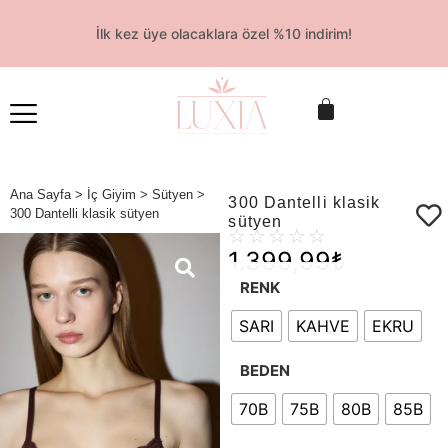
İlk kez üye olacaklara özel %10 indirim!
Ana Sayfa
>
İç Giyim
>
Sütyen
>
300 Dantelli klasik
300 Dantelli klasik sütyen
sütyen
☆
☆
☆
☆
☆
1.399,99
₺
RENK
SARI
KAHVE
EKRU
BEDEN
70B
75B
80B
85B