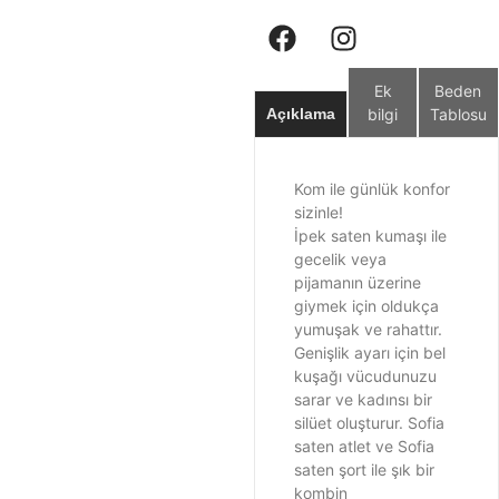
Ek
Beden
bilgi
Tablosu
Açıklama
Kom ile günlük konfor
sizinle!
İpek saten kumaşı ile
gecelik veya
pijamanın üzerine
giymek için oldukça
yumuşak ve rahattır.
Genişlik ayarı için bel
kuşağı vücudunuzu
sarar ve kadınsı bir
silüet oluşturur. Sofia
saten atlet ve Sofia
saten şort ile şık bir
kombin