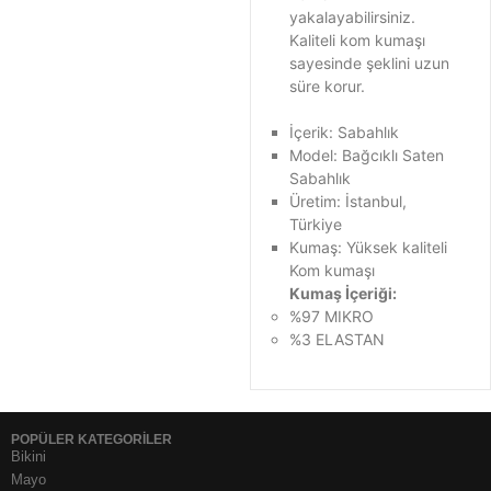
yakalayabilirsiniz.
Kaliteli kom kumaşı
sayesinde şeklini uzun
süre korur.
İçerik: Sabahlık
Model: Bağcıklı Saten
Sabahlık
Üretim: İstanbul,
Türkiye
Kumaş: Yüksek kaliteli
Kom kumaşı
Kumaş İçeriği:
%97 MIKRO
%3 ELASTAN
POPÜLER KATEGORİLER
Bikini
Mayo