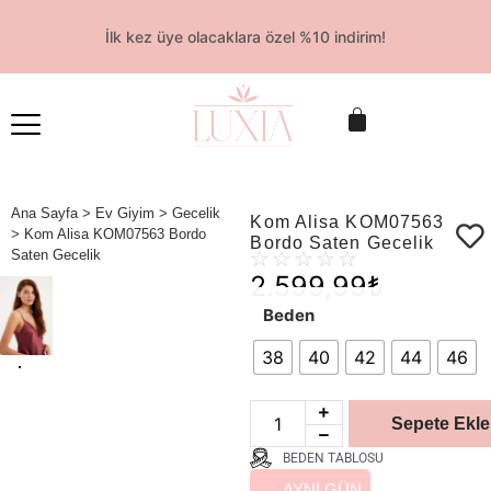
İlk kez üye olacaklara özel %10 indirim!
Ana Sayfa
>
Ev Giyim
>
Gecelik
Kom Alisa KOM07563
> Kom Alisa KOM07563 Bordo
Bordo Saten Gecelik
Saten Gecelik
☆
☆
☆
☆
☆
2.599,99
₺
Beden
38
40
42
44
46
Sepete Ekle
BEDEN TABLOSU
AYNI GÜN