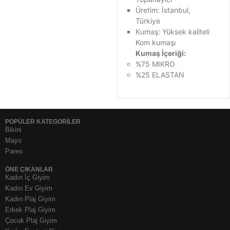
Üretim: İstanbul,
Türkiye
Kumaş: Yüksek kaliteli
Kom kumaşı
Kumaş İçeriği:
%75 MIKRO
%25 ELASTAN
POPÜLER KATEGORİLER
Bikini
Mayo
Pareo
ÖNE ÇIKANLAR
Kadın İç Giyim
Kadın Ev Giyim
Kadın Plaj Giyim
Erkek Plaj Giyim
Çocuk Plaj Giyim