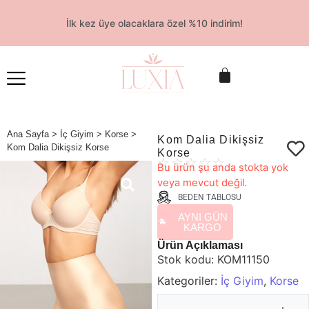
İlk kez üye olacaklara özel %10 indirim!
Ana Sayfa
>
İç Giyim
>
Korse
>
Kom Dalia Dikişsiz
Kom Dalia Dikişsiz Korse
Korse
☆
☆
☆
☆
☆
Bu ürün şu anda stokta yok
veya mevcut değil.
BEDEN TABLOSU
AYNI GÜN
KARGO
Ürün Açıklaması
Stok kodu:
KOM11150
Kategoriler:
İç Giyim
,
Korse