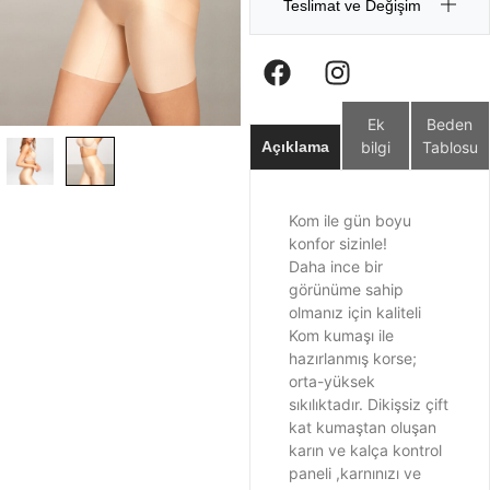
Teslimat ve Değişim
Ek
Beden
bilgi
Tablosu
Açıklama
Kom ile gün boyu
konfor sizinle!
Daha ince bir
görünüme sahip
olmanız için kaliteli
Kom kumaşı ile
hazırlanmış korse;
orta-yüksek
sıkılıktadır. Dikişsiz çift
kat kumaştan oluşan
karın ve kalça kontrol
paneli ,karnınızı ve