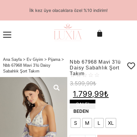
İlk kez üye olacaklara özel %10 indirim!
Ana Sayfa
>
Ev Giyim
>
Pijama
>
Nbb 67968 Mavi 3'lü
Nbb 67968 Mavi 3’lü Daisy
Daisy Sabahlık Şort
Sabahlık Şort Takım
Takım
☆
☆
☆
☆
☆
3.599,99
₺
1.799,99
₺
SALE!
BEDEN
S
M
L
XL