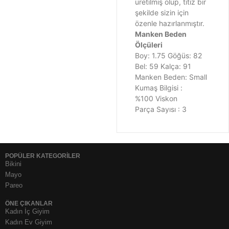
üretilmiş olup, titiz bir
şekilde sizin için
özenle hazırlanmıştır.
Manken Beden
Ölçüleri
Boy: 1.75 Göğüs: 82
Bel: 59 Kalça: 91
Manken Beden: Small
Kumaş Bilgisi :
%100 Viskon
Parça Sayısı : 3
POPÜLER KATEGORİLER
Bikini
Mayo
Pareo
ÖNE ÇIKANLAR
Kadın İç Giyim
Kadın Ev Giyim