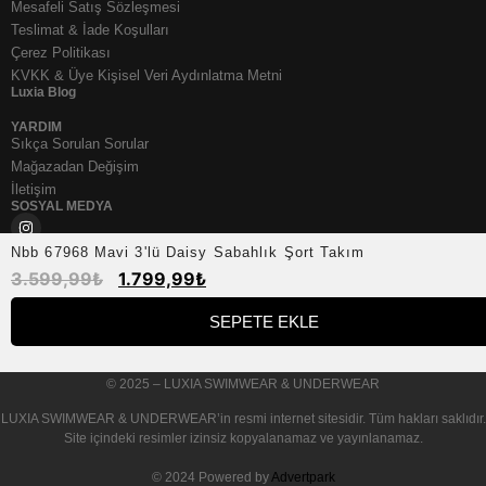
Mesafeli Satış Sözleşmesi
Teslimat & İade Koşulları
Çerez Politikası
KVKK & Üye Kişisel Veri Aydınlatma Metni
Luxia Blog
YARDIM
Sıkça Sorulan Sorular
Mağazadan Değişim
İletişim
SOSYAL MEDYA
Nbb 67968 Mavi 3'lü Daisy Sabahlık Şort Takım
3.599,99
₺
1.799,99
₺
SEPETE EKLE
© 2025 – LUXIA SWIMWEAR & UNDERWEAR
LUXIA SWIMWEAR & UNDERWEAR
’in resmi internet sitesidir. Tüm hakları saklıdır.
Site içindeki resimler izinsiz kopyalanamaz ve yayınlanamaz.
© 2024 Powered by
Advertpark