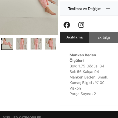
Teslimat ve Değişim
Ek bilgi
Açıklama
Manken Beden
Ölçüleri
Boy: 1.75 Göğüs: 84
Bel: 66 Kalça: 94
Manken Beden: Small,
Kumaş Bilgisi : %100
Viskon
Parça Sayısı : 2
POPÜLER KATEGORİLER