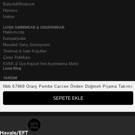
Babydoll/Bodysuit
Harness
İndirim
LUXIA SWIMWEAR & UNDERWEAR
Hakkımızda
Kampanyalar
Mesafeli Satış Sözleşmesi
Teslimat & İade Koşulları
Çerez Politikası
KVKK & Üye Kişisel Veri Aydınlatma Metni
Luxia Blog
YARDIM
Sıkça Sorulan Sorular
Nbb 67969 Oranj Pembe Carcee Önden Düğmeli Pijama Takımı
Mağazadan Değişim
İletişim
SEPETE EKLE
SOSYAL MEDYA