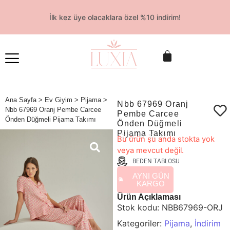
İlk kez üye olacaklara özel %10 indirim!
Ana Sayfa
>
Ev Giyim
>
Pijama
>
Nbb 67969 Oranj
Nbb 67969 Oranj Pembe Carcee
Pembe Carcee
Önden Düğmeli Pijama Takımı
Önden Düğmeli
Pijama Takımı
☆
☆
☆
☆
☆
Bu ürün şu anda stokta yok
veya mevcut değil.
BEDEN TABLOSU
AYNI GÜN
KARGO
Ürün Açıklaması
Stok kodu:
NBB67969-ORJ
Kategoriler:
Pijama
,
İndirim