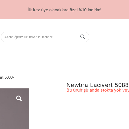
İlk kez üye olacaklara özel %10 indirim!
rt 5088-
Newbra Lacivert 5088
☆
☆
☆
☆
☆
Bu ürün şu anda stokta yok vey