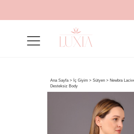
Ana Sayfa
>
İç Giyim
>
Sütyen
> Newbra Lacive
Desteksiz Body