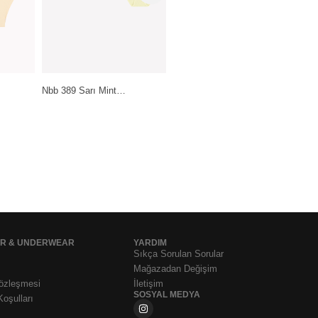
Pierre Cardin Lingerie Ten-
int…
Daymod Lady Fity 15…
Siyah-Beyaz…
199,99
₺
399,99
₺
1.199,99
₺
AR & UNDERWEAR
YARDIM
Sıkça Sorulan Sorular
Mağazadan Değişim
Sözleşmesi
İletişim
SOSYAL MEDYA
Koşulları