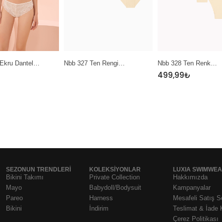
 327 Ten Rengi…
Nbb 328 Ten Renk…
Nbb 389 Sarı M
499,99
₺
SEZONUN TRENDLERI
KOLEKSIYONLAR
LUXIA SWIMWE
Bikini Takımı
Private Collection
Hakkımızda
Mayo
Babydoll/Bodysuit
Kampanyalar
Pareo
Harness
Mesafeli Satış 
Bikini
İndirim
Teslimat & İade 
Çerez Politikası