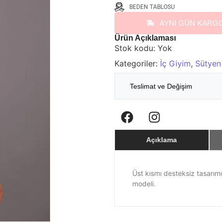
BEDEN TABLOSU
AYNI GÜN KARG
Ürün Açıklaması
Stok kodu:
Yok
Kategoriler:
İç Giyim
,
Sütyen
Teslimat ve Değişim
Açıklama
Üst kısmı desteksiz tasarım
modeli.