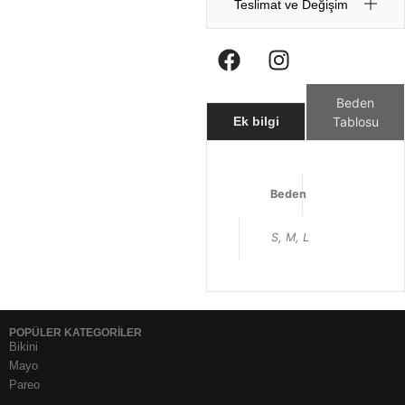
Teslimat ve Değişim
Beden
Tablosu
Ek bilgi
Beden
S, M, L
POPÜLER KATEGORİLER
Bikini
Mayo
Pareo