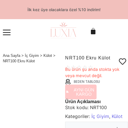
İlk kez üye olacaklara özel %10 indirim!
Ana Sayfa
>
İç Giyim
>
Külot
>
NRT100 Ekru Külot
NRT100 Ekru Külot
☆
☆
☆
☆
☆
Bu ürün şu anda stokta yok
veya mevcut değil.
BEDEN TABLOSU
AYNI GÜN
KARGO
Ürün Açıklaması
Stok kodu:
NRT100
Kategoriler:
İç Giyim
,
Külot