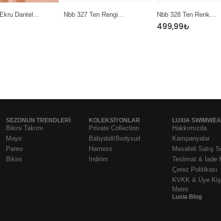
Ekru Dantel…
Nbb 327 Ten Rengi…
Nbb 328 Ten Renk…
499,99
₺
SEZONUN TRENDLERI
KOLEKSIYONLAR
LUXIA SWIMWE
Bikini Takımı
Private Collection
Hakkımızda
Mayo
Babydoll/Bodysuit
Kampanyalar
Pareo
Harness
Mesafeli Satış 
Bikini
İndirim
Teslimat & İade 
Çerez Politikası
KVKK & Üye Kişi
Metni
Luxia Blog