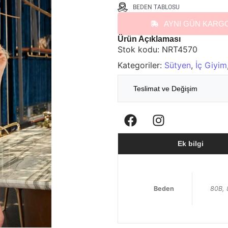
BEDEN TABLOSU
AYNI GÜN KARG
Ürün Açıklaması
Stok kodu:
NRT4570
Kategoriler:
Sütyen
,
İç Giyim
Teslimat ve Değişim
Ek bilgi
Beden
80B,