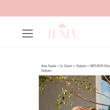
Ana Sayfa
>
İç Giyim
>
Sütyen
> NRT4570 Ekru
Sütyen