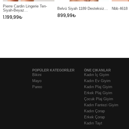
Pierre Cardin Lingerie Ten-
Belvü Siyah 1189 Desteksiz…
Nbb 4618 
Siyah-Beyaz…
899,99
₺
1.199,99
₺
POPÜLER KATEGORİLER
ÖNE ÇIKANLAR
Bikini
Kadın İç Giyim
Mayo
Kadın Ev Giyim
Pareo
Kadın Plaj Giyim
Erkek Plaj Giyim
Çocuk Plaj Giyim
Kadın Fantezi Giyim
Kadın Çorap
Erkek Çorap
Kadın Tayt