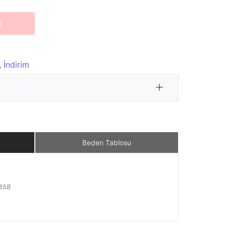
O
,
İndirim
Beden Tablosu
 85B