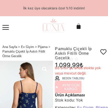
İlk kez üye olacaklara özel %10 indirim!
Ana Sayfa
>
Ev Giyim
>
Pijama
>
Pamuklu Çiçekli İp
Pamuklu Çiçekli İp Askılı Fitilli
Askılı Fitilli Örme
Örme Gecelik
Gecelik
☆
☆
☆
☆
☆
1.099,99
₺
Bu ürün şu anda stokta yok
veya mevcut değil.
BEDEN TABLOSU
AYNI GÜN
KARGO
Ürün Açıklaması
Stok kodu:
Yok
Kategoriler:
Ev Giyim
,
Pijama