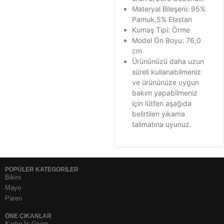
Materyal Bileşeni: 95%
Pamuk,5% Elastan
Kumaş Tipi: Örme
Model Ön Boyu: 76,0
cm
Ürününüzü daha uzun
süreli kullanabilmeniz
ve ürününüze uygun
bakım yapabilmeniz
için lütfen aşağıda
belirtilen yıkama
talimatına uyunuz.
POPÜLER KATEGORİLER
Bikini
Mayo
Pareo
ÖNE ÇIKANLAR
Kadın İç Giyim