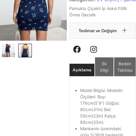
Pamuklu Çiçekli İp Askılı Fitilli
Örme Gecelik
Teslimat ve Değişim
Ek
Beden
bilgi
Tablosu
Açıklama
Model Bilgisi: Modelin
Ölçüleri: Boy:
176cm(5’9”) Göğüs:
80cm(31in) Bel:
59cm(23in) Kalça:
89cm(35in)
Mankenin üzerindeki
ürün S/36/8 bedendir.