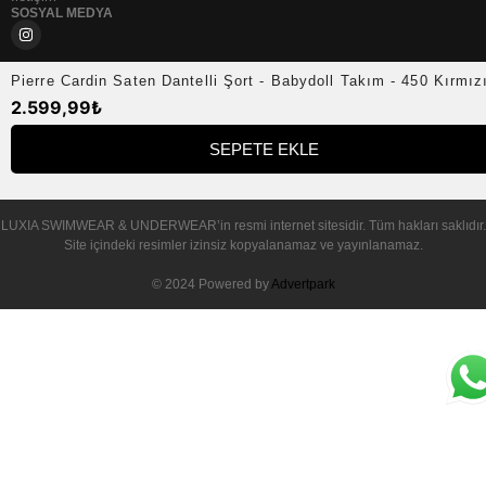
SOSYAL MEDYA
Pierre Cardin Saten Dantelli Şort - Babydoll Takım - 450 Kırmız
2.599,99
₺
SEPETE EKLE
© 2025 – LUXIA SWIMWEAR & UNDERWEAR
LUXIA SWIMWEAR & UNDERWEAR
’in resmi internet sitesidir. Tüm hakları saklıdır.
Site içindeki resimler izinsiz kopyalanamaz ve yayınlanamaz.
© 2024 Powered by
Advertpark