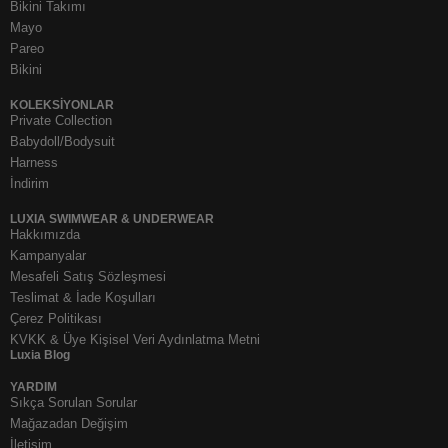
Bikini Takımı
Mayo
Pareo
Bikini
KOLEKSIYONLAR
Private Collection
Babydoll/Bodysuit
Harness
İndirim
LUXIA SWIMWEAR & UNDERWEAR
Hakkımızda
Kampanyalar
Mesafeli Satış Sözleşmesi
Teslimat & İade Koşulları
Çerez Politikası
KVKK & Üye Kişisel Veri Aydınlatma Metni
Luxia Blog
YARDIM
Sıkça Sorulan Sorular
Mağazadan Değişim
İletişim