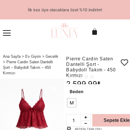
İlk kez üye olacaklara özel %10 indirim!
Ana Sayfa
>
Ev Giyim
>
Gecelik
Pierre Cardin Saten
> Pierre Cardin Saten Dantelli
Dantelli Şort -
Şort – Babydoll Takım – 450
Babydoll Takım - 450
Kırmızı
Kırmızı
☆
☆
☆
☆
☆
2.599,99
₺
Beden
M
Sepete Ekle
BEDEN TABLOSU