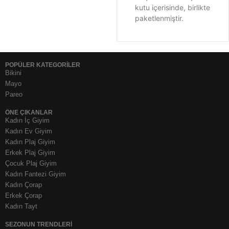
kutu içerisinde, birlikte
paketlenmiştir.
POPÜLER KATEGORİLER
Bikini
Mayo
Pareo
ÖNE ÇIKANLAR
Kadın İç Giyim
Kadın Ev Giyim
Kadın Plaj Giyim
Erkek Plaj Giyim
Çocuk Plaj Giyim
Kadın Fantezi Giyim
Kadın Çorap
Erkek Çorap
Kadın Tayt
SEZONUN TRENDLERI