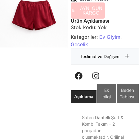
AYNI GÜN
KARGO
Ürün Açıklaması
Stok kodu:
Yok
Kategoriler:
Ev Giyim
,
Gecelik
Teslimat ve Değişim
Ek
Beden
bilgi
Tablosu
Açıklama
Saten Dantelli Şort &
Kombi Takım – 2
parçadan
oluşmaktadır. Orijinal