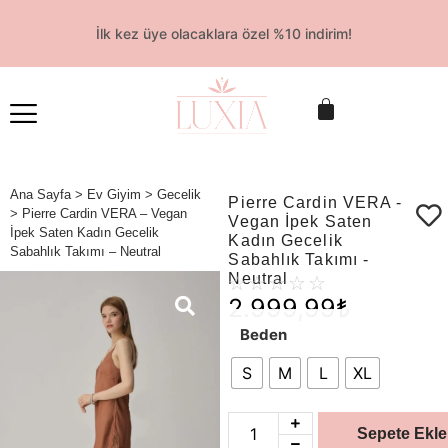
İlk kez üye olacaklara özel %10 indirim!
Ana Sayfa
>
Ev Giyim
>
Gecelik
Pierre Cardin VERA -
> Pierre Cardin VERA – Vegan
Vegan İpek Saten
İpek Saten Kadın Gecelik
Kadın Gecelik
Sabahlık Takımı – Neutral
Sabahlık Takımı -
Neutral
☆
☆
☆
☆
☆
2.999,99
₺
Beden
S
M
L
XL
Sepete Ekle