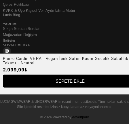
Çerez Politikası
KVKK & Üye Kişisel Veri Aydınlatma Metni
Luxia Blog
YARDIM
Sıkça Sorulan Sorular
Mağazadan Değişim
İletişim
SOSYAL MEDYA
Pierre Cardin VERA - Vegan İpek Saten Kadın Gecelik Sabahlık
Takımı - Neutral
2.999,99
₺
SEPETE EKLE
© 2025 – LUXIA SWIMWEAR & UNDERWEAR
LUXIA SWIMWEAR & UNDERWEAR
’in resmi internet sitesidir. Tüm hakları saklıdır.
Site içindeki resimler izinsiz kopyalanamaz ve yayınlanamaz.
© 2024 Powered by
Advertpark