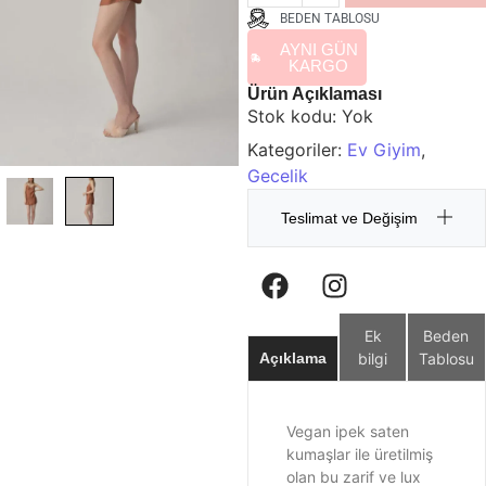
BEDEN TABLOSU
AYNI GÜN
KARGO
Ürün Açıklaması
Stok kodu:
Yok
Kategoriler:
Ev Giyim
,
Gecelik
Teslimat ve Değişim
Ek
Beden
bilgi
Tablosu
Açıklama
Vegan ipek saten
kumaşlar ile üretilmiş
olan bu zarif ve lux