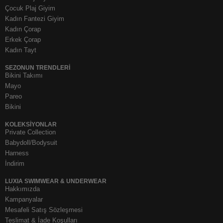
Çocuk Plaj Giyim
Kadın Fantezi Giyim
Kadın Çorap
Erkek Çorap
Kadın Tayt
SEZONUN TRENDLERI
Bikini Takımı
Mayo
Pareo
Bikini
KOLEKSIYONLAR
Private Collection
Babydoll/Bodysuit
Harness
İndirim
LUXIA SWIMWEAR & UNDERWEAR
Hakkımızda
Kampanyalar
Mesafeli Satış Sözleşmesi
Teslimat & İade Koşulları