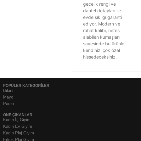
gecelik rengi ve
dantel detayları ile
evde şıklığı garanti
ediyor. Modern ve
rahat kalıbı, nefes
alabilen kumaşları
sayesinde bu ürünle,
kendinizi çok özel
hissedeceksiniz.
POPÜLER KATEGORİLER
Bikini
Mayo
Pareo
ÖNE ÇIKANLAR
Kadın İç Giyim
Kadın Ev Giyim
Kadın Plaj Giyim
Erkek Plaj Giyim