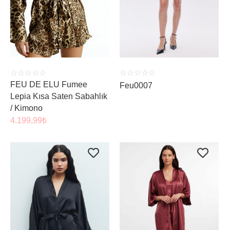
ÜRÜNÜ İNCELE
ÜRÜNÜ İNCELE
☆
☆
☆
☆
☆
☆
☆
☆
☆
☆
FEU DE ELU Fumee
Feu0007
Lepia Kısa Saten Sabahlık
/ Kimono
4.199,99
₺