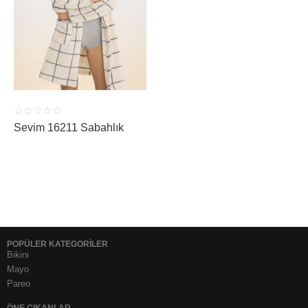
ÜRÜNÜ İNCELE
☆
☆
☆
☆
☆
Sevim 16211 Sabahlık
POPÜLER KATEGORİLER
Bikini
Mayo
Pareo
ÖNE ÇIKANLAR