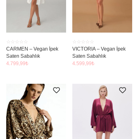
ÜRÜNÜ İNCELE
ÜRÜNÜ İNCELE
☆
☆
☆
☆
☆
☆
☆
☆
☆
☆
CARMEN – Vegan İpek
VICTORIA – Vegan İpek
Saten Sabahlık
Saten Sabahlık
4.799,99
₺
4.599,99
₺