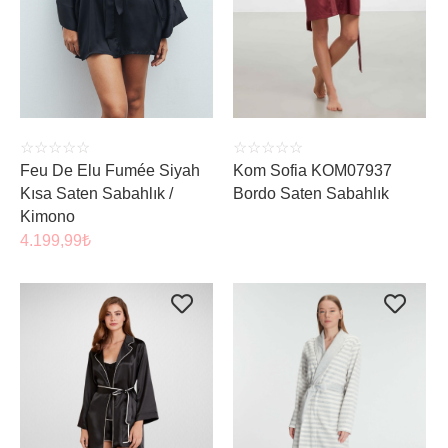
SEPETE EKLE
ÜRÜNÜ İNCELE
☆
☆
☆
☆
☆
☆
☆
☆
☆
☆
Feu De Elu Fumée Siyah
Kom Sofia KOM07937
Kısa Saten Sabahlık /
Bordo Saten Sabahlık
Kimono
4.199,99
₺